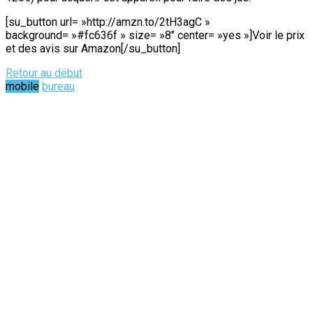
[su_button url= »http://amzn.to/2tH3agC »
background= »#fc636f » size= »8″ center= »yes »]Voir le prix
et des avis sur Amazon[/su_button]
Retour au début
mobile
bureau