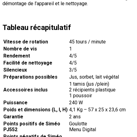
démontage de l’appareil et le nettoyage.
Tableau récapitulatif
Vitesse de rotation
45 tours / minute
Nombre de vis
1
Rendement
4/5
Facilité de nettoyage
4/5
Silencieux
3/5
Préparations possibles
Jus, sorbet, lait végétal
1 tamis (jus /plein)
Accessoires inclus
2 récipients plastique
1 poussoir
Puissance
240 W
Poids et dimensions (L, l, H)
4,1 Kg – 57 x 25 x 23,6 cm
Garantie
2 ans
Points positifs de Siméo
Goulotte
PJ552
Menu Digital
Points négatifs de Siméo