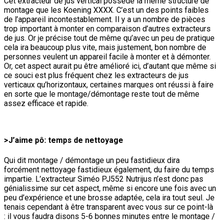
Cet extracteur de jus vertical possède la même structure de
montage que les Koening XXXX. C’est un des points faibles
de l’appareil incontestablement. Il y a un nombre de pièces
trop important à monter en comparaison d’autres extracteurs
de jus. Or je précise tout de même qu’avec un peu de pratique
cela ira beaucoup plus vite, mais justement, bon nombre de
personnes veulent un appareil facile à monter et à démonter.
Or, cet aspect aurait pu être amélioré ici, d’autant que même si
ce souci est plus fréquent chez les extracteurs de jus
verticaux qu’horizontaux, certaines marques ont réussi à faire
en sorte que le montage/démontage reste tout de même
assez efficace et rapide.
>J’aime pô: temps de nettoyage
Qui dit montage / démontage un peu fastidieux dira
forcément nettoyage fastidieux également, du faire du temps
impartie. L’extracteur Siméo PJ552 Nutrijus n’est donc pas
génialissime sur cet aspect, même si encore une fois avec un
peu d’expérience et une brosse adaptée, cela ira tout seul. Je
tenais cependant à être transparent avec vous sur ce point-là
: il vous faudra disons 5-6 bonnes minutes entre le montage /