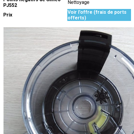
Nettoyage
PJ552
Voir l’offre (frais de ports
Prix
offerts
)