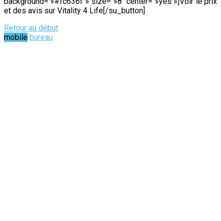
background= »#fc636f » size= »8″ center= »yes »]Voir le prix
et des avis sur Vitality 4 Life[/su_button]
Retour au début
mobile
bureau