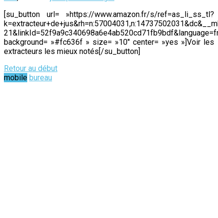
[su_button url= »https://www.amazon.fr/s/ref=as_li_ss_tl?
k=extracteur+de+jus&rh=n:57004031,n:14737502031&dc&
21&linkId=52f9a9c340698a6e4ab520cd71fb9bdf&language=f
background= »#fc636f » size= »10″ center= »yes »]Voir les
extracteurs les mieux notés[/su_button]
Retour au début
mobile
bureau