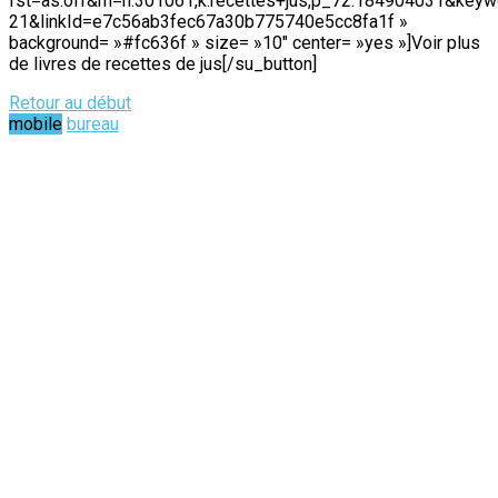
fst=as:off&rh=n:301061,k:recettes+jus,p_72:184904031&ke
21&linkId=e7c56ab3fec67a30b775740e5cc8fa1f »
background= »#fc636f » size= »10″ center= »yes »]Voir plus
de livres de recettes de jus[/su_button]
Retour au début
mobile
bureau