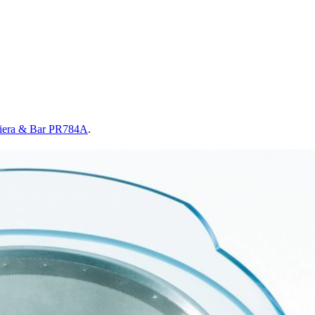
iviera & Bar PR784A
.