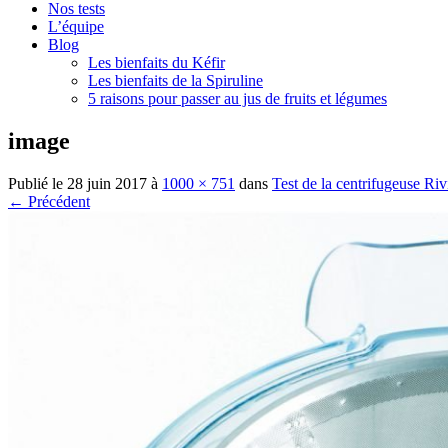
Nos tests
L’équipe
Blog
Les bienfaits du Kéfir
Les bienfaits de la Spiruline
5 raisons pour passer au jus de fruits et légumes
image
Publié le
28 juin 2017
à
1000 × 751
dans
Test de la centrifugeuse R
← Précédent