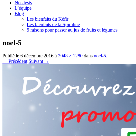
Nos tests
L’équipe
Blog
Les bienfaits du Kéfir
Les bienfaits de la Spiruline
5 raisons pour passer au jus de fruits et légumes
noel-5
Publié le
6 décembre 2016
à
2048 × 1280
dans
noel-5
.
← Précédent
Suivant →