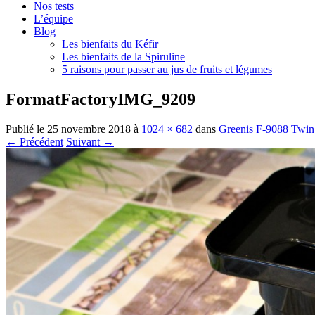
Nos tests
L’équipe
Blog
Les bienfaits du Kéfir
Les bienfaits de la Spiruline
5 raisons pour passer au jus de fruits et légumes
FormatFactoryIMG_9209
Publié le
25 novembre 2018
à
1024 × 682
dans
Greenis F-9088 Twin S
← Précédent
Suivant →