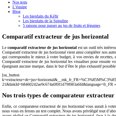
Nos tests
L’équipe
Blog
Les bienfaits du Kéfir
Les bienfaits de la Spiruline
5 raisons pour passer au jus de fruits et légumes
Comparatif extracteur de jus horizontal
Le
comparatif extracteur de jus horizontal
est un outil très intére
Comparatif extracteur de jus horizontal vient ainsi compléter nos autr
qui correspondra le mieux à votre budget, à vos envies de recettes, 
Comparatif extracteur de jus horizontal les visualiser pour ensuite 
épargnant aucune marque, dans le but d’être le plus exhaustif possible
[su_button url= »h
k=extracteur+de+jus+horizontal&__mk_fr_FR=%C3%85M%C3%85
21&linkId=b8460242ae9c674a0f0f1d79f083a6fd&language=fr_FR » back
Nos trois types de comparateur extracteur 
Enfin, ce comparateur extracteur de jus horizontal vous aurait à votr
nous vous en ferons un test complet. Nous avons privilégié tout d’abor
avons réalisé ce Comparatif extracteur de jus horizontal, face à la d