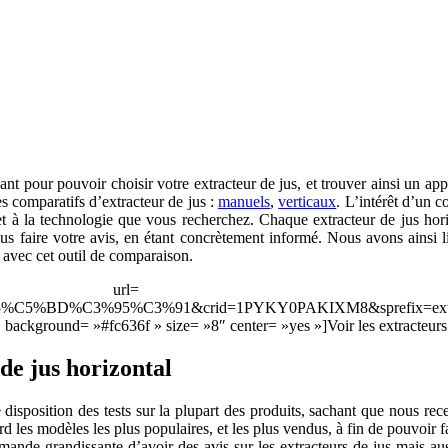
ssant pour pouvoir choisir votre extracteur de jus, et trouver ainsi un 
es comparatifs d’extracteur de jus :
manuels
,
verticaux
. L’intérêt d’un c
et à la technologie que vous recherchez. Chaque extracteur de jus hor
vous faire votre avis, en étant concrètement informé. Nous avons ainsi
 avec cet outil de comparaison.
ttps://www.amazon.fr
%C5%BD%C3%95%C3%91&crid=1PYKY0PAKIXM8&sprefix=extracteur+
ground= »#fc636f » size= »8″ center= »yes »]Voir les extracteurs h
de jus horizontal
e disposition des tests sur la plupart des produits, sachant que nous re
d les modèles les plus populaires, et les plus vendus, à fin de pouvoir
emande grandissante d’avoir des avis sur les extracteurs de jus mais aus