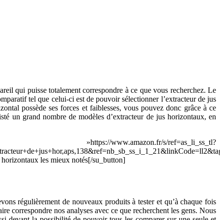
appareil qui puisse totalement correspondre à ce que vous recherchez. Le
omparatif tel que celui-ci est de pouvoir sélectionner l’extracteur de jus
izontal possède ses forces et faiblesses, vous pouvez donc grâce à ce
 listé un grand nombre de modèles d’extracteur de jus horizontaux, en
/s/ref=as_li_ss_tl?
de+jus+hor,aps,138&ref=nb_sb_ss_i_1_21&linkCode=ll2&tag=e
orizontaux les mieux notés[/su_button]
cevons régulièrement de nouveaux produits à tester et qu’à chaque fois
 faire correspondre nos analyses avec ce que recherchent les gens. Nous
si devant la possibilité de pouvoir tous les comparer sur une seule et